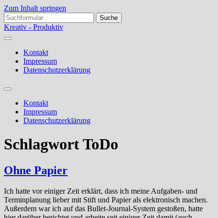
Zum Inhalt springen
Suchen
nach:
Kreativ - Produktiv
Kontakt
Impressum
Datenschutzerklärung
Suchfeld
ein-/ausblenden
Kontakt
Impressum
Datenschutzerklärung
Schlagwort
ToDo
Ohne Papier
Ich hatte vor einiger Zeit erklärt, dass ich meine Aufgaben- und
Terminplanung lieber mit Stift und Papier als elektronisch machen.
Außerdem war ich auf das Bullet-Journal-System gestoßen, hatte
hier darüber berichtet und arbeite seit einiger Zeit damit (auch